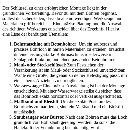
Der Schlüssel zu einer erfolgreichen Montage liegt in der
gründlichen Vorbereitung. Bevor du mit dem Bohren beginnst,
solltest du sicherstellen, dass du alle notwendigen Werkzeuge und
Materialien griffbereit hast. Eine präzise Planung und die Auswahl
des richtigen Werkzeugs entscheiden über das Ergebnis. Hier ist
eine Liste der benötigten Utensilien:
Bohrmaschine mit Betonbohrer
: Um ein sauberes und
präzises Bohrloch in harten Materialien zu erzielen, brauchst
du eine leistungsstarke Bohrmaschine, idealerweise mit
Schlagbohrfunktion, und einen passenden Betonbohrer.
Maul- oder Steckschlüssel
: Zum Festziehen der
Verankerung ist ein Maul- oder Steckschlüssel unverzichtbar.
Wähle eine Größe, die genau zu deiner Befestigung passt, um
ein sicheres Anziehen zu ermöglichen.
Wasserwaage
: Eine präzise Ausrichtung ist bei der Montage
entscheidend. Mit einer Wasserwaage stellst du sicher, dass
das Bohrloch exakt horizontal oder vertikal ausgerichtet ist.
Maßband und Bleistift
: Um die exakte Position des
Bohrlochs zu markieren, sind ein Maßband und ein Bleistift
unerlässlich.
Staubsauger oder Bürste
: Nach dem Bohren muss das Loch
gründlich von Bohrstaub gereinigt werden, da sonst die
Haltekraft der Verankerung beeinträchtigt wird.