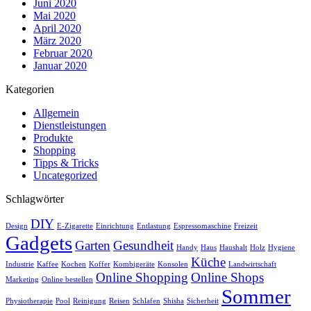
Juni 2020
Mai 2020
April 2020
März 2020
Februar 2020
Januar 2020
Kategorien
Allgemein
Dienstleistungen
Produkte
Shopping
Tipps & Tricks
Uncategorized
Schlagwörter
DIY
Design
E-Zigarette
Einrichtung
Entlastung
Espressomaschine
Freizeit
Gadgets
Garten
Gesundheit
Handy
Haus
Haushalt
Holz
Hygiene
Küche
Industrie
Kaffee
Kochen
Koffer
Kombigeräte
Konsolen
Landwirtschaft
Online Shopping
Online Shops
Marketing
Online bestellen
Sommer
Physiotherapie
Pool
Reinigung
Reisen
Schlafen
Shisha
Sicherheit