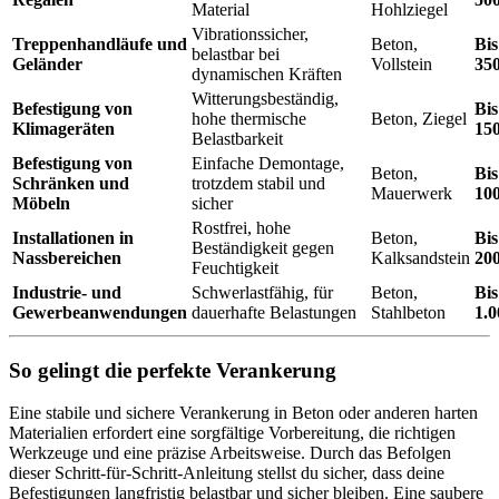
Material
Hohlziegel
Vibrationssicher,
Treppenhandläufe und
Beton,
Bis
belastbar bei
Geländer
Vollstein
35
dynamischen Kräften
Witterungsbeständig,
Befestigung von
Bis
hohe thermische
Beton, Ziegel
Klimageräten
15
Belastbarkeit
Befestigung von
Einfache Demontage,
Beton,
Bis
Schränken und
trotzdem stabil und
Mauerwerk
10
Möbeln
sicher
Rostfrei, hohe
Installationen in
Beton,
Bis
Beständigkeit gegen
Nassbereichen
Kalksandstein
20
Feuchtigkeit
Industrie- und
Schwerlastfähig, für
Beton,
Bis
Gewerbeanwendungen
dauerhafte Belastungen
Stahlbeton
1.0
So gelingt die perfekte Verankerung
Eine stabile und sichere Verankerung in Beton oder anderen harten
Materialien erfordert eine sorgfältige Vorbereitung, die richtigen
Werkzeuge und eine präzise Arbeitsweise. Durch das Befolgen
dieser Schritt-für-Schritt-Anleitung stellst du sicher, dass deine
Befestigungen langfristig belastbar und sicher bleiben. Eine saubere