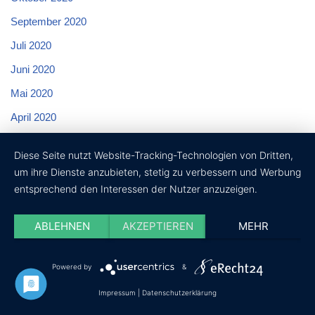
September 2020
Juli 2020
Juni 2020
Mai 2020
April 2020
März 2020
Diese Seite nutzt Website-Tracking-Technologien von Dritten,
Februar 2020
um ihre Dienste anzubieten, stetig zu verbessern und Werbung
entsprechend den Interessen der Nutzer anzuzeigen.
Januar 2020
ABLEHNEN
AKZEPTIEREN
MEHR
Kategorien
Allgemein
Powered by
&
Dienstleistungen
Impressum
|
Datenschutzerklärung
Produkte