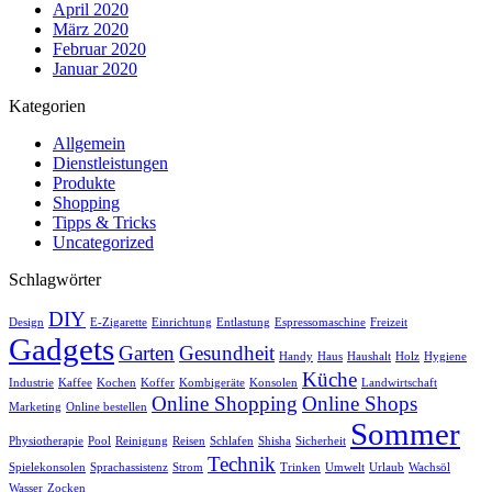
April 2020
März 2020
Februar 2020
Januar 2020
Kategorien
Allgemein
Dienstleistungen
Produkte
Shopping
Tipps & Tricks
Uncategorized
Schlagwörter
DIY
Design
E-Zigarette
Einrichtung
Entlastung
Espressomaschine
Freizeit
Gadgets
Garten
Gesundheit
Handy
Haus
Haushalt
Holz
Hygiene
Küche
Industrie
Kaffee
Kochen
Koffer
Kombigeräte
Konsolen
Landwirtschaft
Online Shopping
Online Shops
Marketing
Online bestellen
Sommer
Physiotherapie
Pool
Reinigung
Reisen
Schlafen
Shisha
Sicherheit
Technik
Spielekonsolen
Sprachassistenz
Strom
Trinken
Umwelt
Urlaub
Wachsöl
Wasser
Zocken