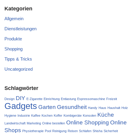
Kategorien
Allgemein
Dienstleistungen
Produkte
Shopping
Tipps & Tricks
Uncategorized
Schlagwörter
DIY
Design
E-Zigarette
Einrichtung
Entlastung
Espressomaschine
Freizeit
Gadgets
Garten
Gesundheit
Handy
Haus
Haushalt
Holz
Küche
Hygiene
Industrie
Kaffee
Kochen
Koffer
Kombigeräte
Konsolen
Online Shopping
Online
Landwirtschaft
Marketing
Online bestellen
Shops
Physiotherapie
Pool
Reinigung
Reisen
Schlafen
Shisha
Sicherheit