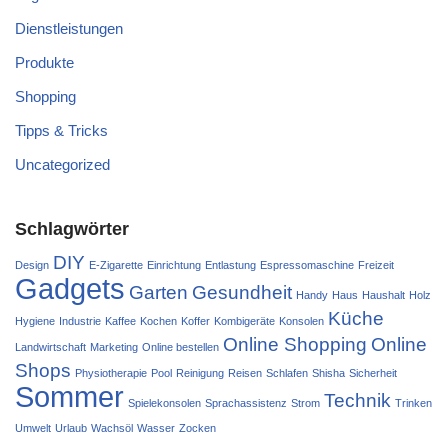
Dienstleistungen
Produkte
Shopping
Tipps & Tricks
Uncategorized
Schlagwörter
DIY
Design
E-Zigarette
Einrichtung
Entlastung
Espressomaschine
Freizeit
Gadgets
Garten
Gesundheit
Handy
Haus
Haushalt
Holz
Küche
Hygiene
Industrie
Kaffee
Kochen
Koffer
Kombigeräte
Konsolen
Online Shopping
Online
Landwirtschaft
Marketing
Online bestellen
Shops
Physiotherapie
Pool
Reinigung
Reisen
Schlafen
Shisha
Sicherheit
Sommer
Technik
Spielekonsolen
Sprachassistenz
Strom
Trinken
Umwelt
Urlaub
Wachsöl
Wasser
Zocken