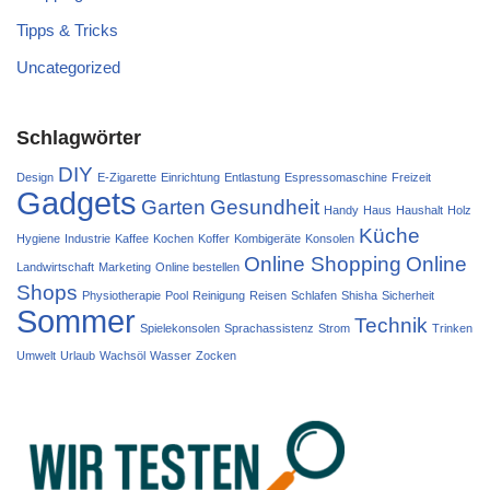
Tipps & Tricks
Uncategorized
Schlagwörter
DIY
Design
E-Zigarette
Einrichtung
Entlastung
Espressomaschine
Freizeit
Gadgets
Garten
Gesundheit
Handy
Haus
Haushalt
Holz
Küche
Hygiene
Industrie
Kaffee
Kochen
Koffer
Kombigeräte
Konsolen
Online Shopping
Online
Landwirtschaft
Marketing
Online bestellen
Shops
Physiotherapie
Pool
Reinigung
Reisen
Schlafen
Shisha
Sicherheit
Sommer
Technik
Spielekonsolen
Sprachassistenz
Strom
Trinken
Umwelt
Urlaub
Wachsöl
Wasser
Zocken