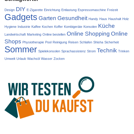
DIY
Design
E-Zigarette
Einrichtung
Entlastung
Espressomaschine
Freizeit
Gadgets
Garten
Gesundheit
Handy
Haus
Haushalt
Holz
Küche
Hygiene
Industrie
Kaffee
Kochen
Koffer
Kombigeräte
Konsolen
Online Shopping
Online
Landwirtschaft
Marketing
Online bestellen
Shops
Physiotherapie
Pool
Reinigung
Reisen
Schlafen
Shisha
Sicherheit
Sommer
Technik
Spielekonsolen
Sprachassistenz
Strom
Trinken
Umwelt
Urlaub
Wachsöl
Wasser
Zocken