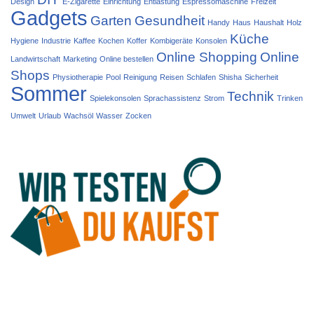
Design
E-Zigarette
Einrichtung
Entlastung
Espressomaschine
Freizeit
Gadgets
Garten
Gesundheit
Handy
Haus
Haushalt
Holz
Küche
Hygiene
Industrie
Kaffee
Kochen
Koffer
Kombigeräte
Konsolen
Online Shopping
Online
Landwirtschaft
Marketing
Online bestellen
Shops
Physiotherapie
Pool
Reinigung
Reisen
Schlafen
Shisha
Sicherheit
Sommer
Technik
Spielekonsolen
Sprachassistenz
Strom
Trinken
Umwelt
Urlaub
Wachsöl
Wasser
Zocken