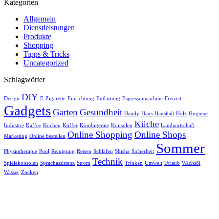
Kategorien
Allgemein
Dienstleistungen
Produkte
Shopping
Tipps & Tricks
Uncategorized
Schlagwörter
DIY
Design
E-Zigarette
Einrichtung
Entlastung
Espressomaschine
Freizeit
Gadgets
Garten
Gesundheit
Handy
Haus
Haushalt
Holz
Hygiene
Küche
Industrie
Kaffee
Kochen
Koffer
Kombigeräte
Konsolen
Landwirtschaft
Online Shopping
Online Shops
Marketing
Online bestellen
Sommer
Physiotherapie
Pool
Reinigung
Reisen
Schlafen
Shisha
Sicherheit
Technik
Spielekonsolen
Sprachassistenz
Strom
Trinken
Umwelt
Urlaub
Wachsöl
Wasser
Zocken