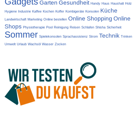
Gadgets
Garten
Gesundheit
Handy
Haus
Haushalt
Holz
Küche
Hygiene
Industrie
Kaffee
Kochen
Koffer
Kombigeräte
Konsolen
Online Shopping
Online
Landwirtschaft
Marketing
Online bestellen
Shops
Physiotherapie
Pool
Reinigung
Reisen
Schlafen
Shisha
Sicherheit
Sommer
Technik
Spielekonsolen
Sprachassistenz
Strom
Trinken
Umwelt
Urlaub
Wachsöl
Wasser
Zocken