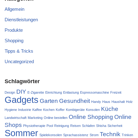
Allgemein
Dienstleistungen
Produkte
Shopping
Tipps & Tricks
Uncategorized
Schlagwörter
DIY
Design
E-Zigarette
Einrichtung
Entlastung
Espressomaschine
Freizeit
Gadgets
Garten
Gesundheit
Handy
Haus
Haushalt
Holz
Küche
Hygiene
Industrie
Kaffee
Kochen
Koffer
Kombigeräte
Konsolen
Online Shopping
Online
Landwirtschaft
Marketing
Online bestellen
Shops
Physiotherapie
Pool
Reinigung
Reisen
Schlafen
Shisha
Sicherheit
Sommer
Technik
Spielekonsolen
Sprachassistenz
Strom
Trinken