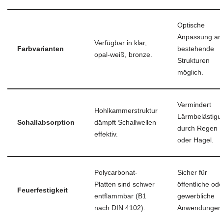
Optische
Anpassung a
Verfügbar in klar,
Farbvarianten
bestehende
opal-weiß, bronze.
Strukturen
möglich.
Vermindert
Hohlkammerstruktur
Lärmbelästig
Schallabsorption
dämpft Schallwellen
durch Regen
effektiv.
oder Hagel.
Polycarbonat-
Sicher für
Platten sind schwer
öffentliche od
Feuerfestigkeit
entflammbar (B1
gewerbliche
nach DIN 4102).
Anwendunge