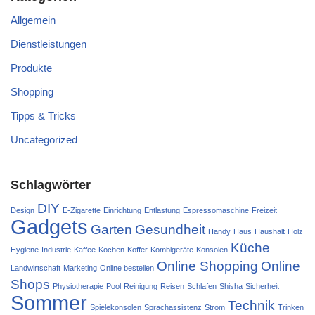
Allgemein
Dienstleistungen
Produkte
Shopping
Tipps & Tricks
Uncategorized
Schlagwörter
DIY
Design
E-Zigarette
Einrichtung
Entlastung
Espressomaschine
Freizeit
Gadgets
Garten
Gesundheit
Handy
Haus
Haushalt
Holz
Küche
Hygiene
Industrie
Kaffee
Kochen
Koffer
Kombigeräte
Konsolen
Online Shopping
Online
Landwirtschaft
Marketing
Online bestellen
Shops
Physiotherapie
Pool
Reinigung
Reisen
Schlafen
Shisha
Sicherheit
Sommer
Technik
Spielekonsolen
Sprachassistenz
Strom
Trinken