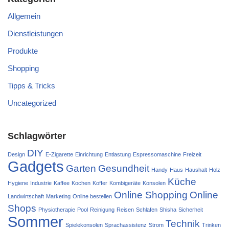
Allgemein
Dienstleistungen
Produkte
Shopping
Tipps & Tricks
Uncategorized
Schlagwörter
DIY
Design
E-Zigarette
Einrichtung
Entlastung
Espressomaschine
Freizeit
Gadgets
Garten
Gesundheit
Handy
Haus
Haushalt
Holz
Küche
Hygiene
Industrie
Kaffee
Kochen
Koffer
Kombigeräte
Konsolen
Online Shopping
Online
Landwirtschaft
Marketing
Online bestellen
Shops
Physiotherapie
Pool
Reinigung
Reisen
Schlafen
Shisha
Sicherheit
Sommer
Technik
Spielekonsolen
Sprachassistenz
Strom
Trinken