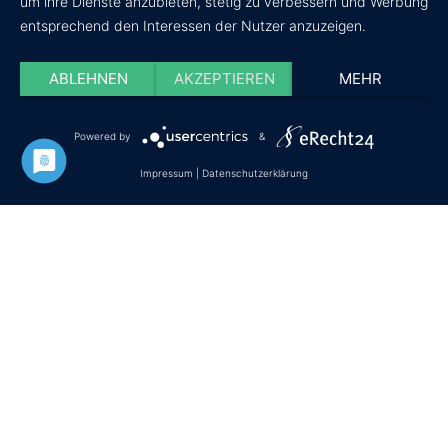
um ihre Dienste anzubieten, stetig zu verbessern und Werbung
entsprechend den Interessen der Nutzer anzuzeigen.
ABLEHNEN
AKZEPTIEREN
MEHR
Powered by
&
Datenschutz
Impressum
Cookie-Einstellungen
Impressum
|
Datenschutzerklärung
© Copyright - wir-testen-du-kaufst.de