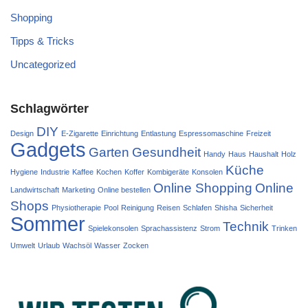
Shopping
Tipps & Tricks
Uncategorized
Schlagwörter
DIY
Design
E-Zigarette
Einrichtung
Entlastung
Espressomaschine
Freizeit
Gadgets
Garten
Gesundheit
Handy
Haus
Haushalt
Holz
Küche
Hygiene
Industrie
Kaffee
Kochen
Koffer
Kombigeräte
Konsolen
Online Shopping
Online
Landwirtschaft
Marketing
Online bestellen
Shops
Physiotherapie
Pool
Reinigung
Reisen
Schlafen
Shisha
Sicherheit
Sommer
Technik
Spielekonsolen
Sprachassistenz
Strom
Trinken
Umwelt
Urlaub
Wachsöl
Wasser
Zocken