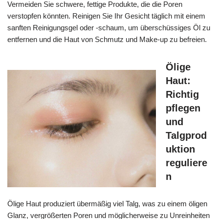
Vermeiden Sie schwere, fettige Produkte, die die Poren
verstopfen könnten. Reinigen Sie Ihr Gesicht täglich mit einem
sanften Reinigungsgel oder -schaum, um überschüssiges Öl zu
entfernen und die Haut von Schmutz und Make-up zu befreien.
Ölige
Haut:
Richtig
pflegen
und
Talgprod
uktion
reguliere
n
Ölige Haut produziert übermäßig viel Talg, was zu einem öligen
Glanz, vergrößerten Poren und möglicherweise zu Unreinheiten