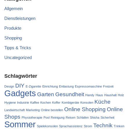
Allgemein
Dienstleistungen
Produkte
Shopping
Tipps & Tricks
Uncategorized
Schlagwörter
DIY
Design
E-Zigarette
Einrichtung
Entlastung
Espressomaschine
Freizeit
Gadgets
Garten
Gesundheit
Handy
Haus
Haushalt
Holz
Küche
Hygiene
Industrie
Kaffee
Kochen
Koffer
Kombigeräte
Konsolen
Online Shopping
Online
Landwirtschaft
Marketing
Online bestellen
Shops
Physiotherapie
Pool
Reinigung
Reisen
Schlafen
Shisha
Sicherheit
Sommer
Technik
Spielekonsolen
Sprachassistenz
Strom
Trinken