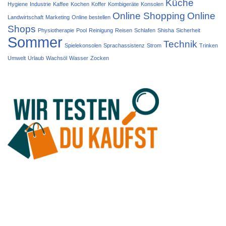
Küche
Hygiene
Industrie
Kaffee
Kochen
Koffer
Kombigeräte
Konsolen
Online Shopping
Online
Landwirtschaft
Marketing
Online bestellen
Shops
Physiotherapie
Pool
Reinigung
Reisen
Schlafen
Shisha
Sicherheit
Sommer
Technik
Spielekonsolen
Sprachassistenz
Strom
Trinken
Umwelt
Urlaub
Wachsöl
Wasser
Zocken